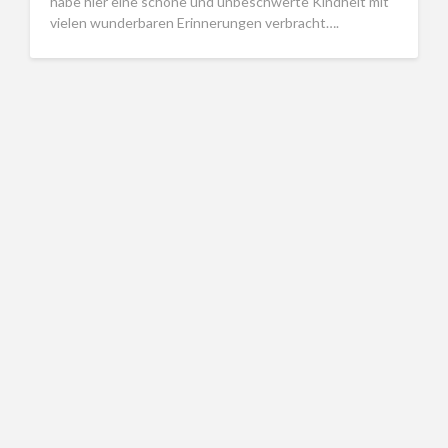
habe hier eine schöne und unbeschwerte Kindheit mit
vielen wunderbaren Erinnerungen verbracht….