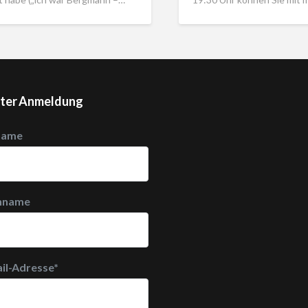
ter Anmeldung
name
hname
il-Adresse
*