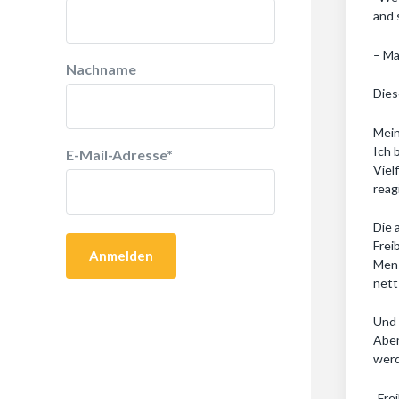
and 
– Ma
Nachname
Dies
Mein
Ich 
E-Mail-Adresse
*
Viel
reag
Die 
Frei
Mens
nett!
Und 
Aber
wer
„Fre