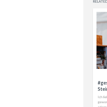
RELATE
#ge
Stei
Ich li
gewor
erler