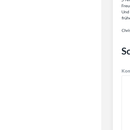
Fre
Und 
früh
Chri
S
Ko