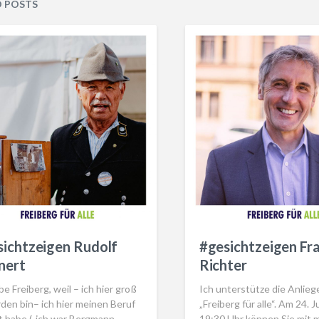
D POSTS
sichtzeigen Rudolf
#gesichtzeigen Fr
nert
Richter
ebe Freiberg, weil – ich hier groß
Ich unterstütze die Anlieg
den bin– ich hier meinen Beruf
„Freiberg für alle“. Am 24. Ju
nt habe („ich war Bergmann –…
19:30 Uhr können Sie mit m