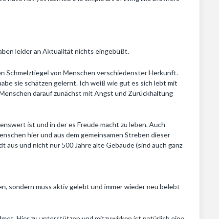
ben leider an Aktualität nichts eingebüßt.
ten Schmelztiegel von Menschen verschiedenster Herkunft.
abe sie schätzen gelernt. Ich weiß wie gut es sich lebt mit
nn Menschen darauf zunächst mit Angst und Zurückhaltung
ebenswert ist und in der es Freude macht zu leben. Auch
r Menschen hier und aus dem gemeinsamen Streben dieser
dt aus und nicht nur 500 Jahre alte Gebäude (sind auch ganz
ben, sondern muss aktiv gelebt und immer wieder neu belebt
idmet. Hier zu unterstützen und mitzuwirken ist natürlich eine