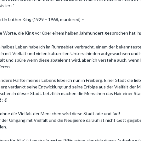
sisters.”
rtin Luther King (1929 – 1968, murdered) –
e Worte, die King vor über einem halben Jahrhundert gesprochen hat, ha
 halbes Leben habe ich im Ruhrgebiet verbracht, einem der bekanntes
bin mit Vielfalt und vielen kulturellen Unterschieden aufgewachsen und h
falt und spüre wenn diese abgelehnt wird, aber ich verstehe auch, we
ieren.
andere Hälfte meines Lebens lebe ich nun in Freiberg. Einer Stadt die li
berg verdankt seine Entwicklung und seine Erfolge aus der Vielfalt de
chen in dieser Stadt. Letztlich machen die Menschen das Flair einer Sta
 :-))
ohne die Vielfalt der Menschen wird diese Stadt öde und fad!
 der Umgang mit Vielfalt und die Neugierde darauf ist nicht Gott gege
den.
iberg für Alle“ ist noch ein zartes Pflänzchen, das sich dieser Aufgabe w