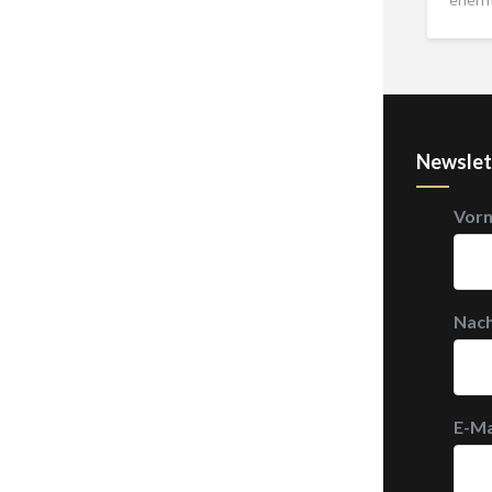
Newslet
Vor
Nac
E-Ma