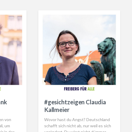
#gesichtzeigen Claudia
ank
Kallmeier
Wovor hast du Angst? Deutschland
en von
schafft sich nicht ab, nur weil es sich
li, um
verändert. Du wirst nicht dümmer,
ir in der…