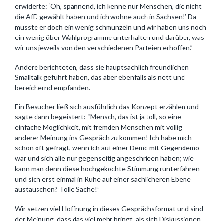
erwiderte: ‘Oh, spannend, ich kenne nur Menschen, die nicht
die AfD gewählt haben und ich wohne auch in Sachsen!’ Da
musste er doch ein wenig schmunzeln und wir haben uns noch
ein wenig über Wahlprogramme unterhalten und darüber, was
wir uns jeweils von den verschiedenen Parteien erhoffen.”
Andere berichteten, dass sie hauptsächlich freundlichen
Smalltalk geführt haben, das aber ebenfalls als nett und
bereichernd empfanden.
Ein Besucher ließ sich ausführlich das Konzept erzählen und
sagte dann begeistert: “Mensch, das ist ja toll, so eine
einfache Möglichkeit, mit fremden Menschen mit völlig
anderer Meinung ins Gespräch zu kommen! Ich habe mich
schon oft gefragt, wenn ich auf einer Demo mit Gegendemo
war und sich alle nur gegenseitig angeschrieen haben; wie
kann man denn diese hochgekochte Stimmung runterfahren
und sich erst einmal in Ruhe auf einer sachlicheren Ebene
austauschen? Tolle Sache!”
Wir setzen viel Hoffnung in dieses Gesprächsformat und sind
der Meinung, dass das viel mehr bringt, als sich Diskussionen