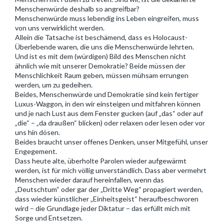
Menschenwürde deshalb so angreifbar?
Menschenwürde muss lebendig ins Leben eingreifen, muss
von uns verwirklicht werden.
Allein die Tatsache ist beschämend, dass es Holocaust-
Überlebende waren, die uns die Menschenwürde lehrten.
Und ist es mit dem (würdigen) Bild des Menschen nicht
ähnlich wie mit unserer Demokratie? Beide müssen der
Menschlichkeit Raum geben, müssen mühsam errungen
werden, um zu gedeihen.
Beides, Menschenwürde und Demokratie sind kein fertiger
Luxus-Waggon, in den wir einsteigen und mitfahren können
und je nach Lust aus dem Fenster gucken (auf „das“ oder auf
„die“ – „da draußen“ blicken) oder relaxen oder lesen oder vor
uns hin dösen.
Beides braucht unser offenes Denken, unser Mitgefühl, unser
Engegement.
Dass heute alte, überholte Parolen wieder aufgewärmt
werden, ist für mich völlig unverständlich. Dass aber vermehrt
Menschen wieder darauf hereinfallen, wenn das
„Deutschtum“ oder gar der „Dritte Weg“ propagiert werden,
dass wieder künstlicher „Einheitsgeist“ heraufbeschworen
wird – die Grundlage jeder Diktatur – das erfüllt mich mit
Sorge und Entsetzen.