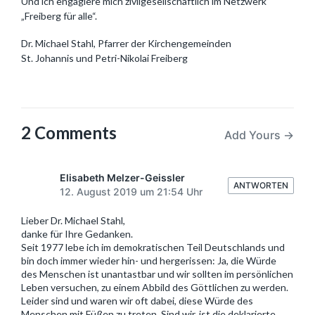
Und ich engagiere mich zivilgesellschaftlich im Netzwerk
„Freiberg für alle“.
Dr. Michael Stahl, Pfarrer der Kirchengemeinden
St. Johannis und Petri-Nikolai Freiberg
2 Comments
Add Yours →
Elisabeth Melzer-Geissler
ANTWORTEN
12. August 2019 um 21:54 Uhr
Lieber Dr. Michael Stahl,
danke für Ihre Gedanken.
Seit 1977 lebe ich im demokratischen Teil Deutschlands und
bin doch immer wieder hin- und hergerissen: Ja, die Würde
des Menschen ist unantastbar und wir sollten im persönlichen
Leben versuchen, zu einem Abbild des Göttlichen zu werden.
Leider sind und waren wir oft dabei, diese Würde des
Menschen mit Füßen zu treten. Sind wir, ist die deklarierte