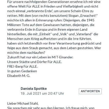
Für unsere nachfolgenden Generationen ersehne ich mir eine
offene Welt Für ALLE in Frieden und Vielfarbigkeit und nicht
noch einmal „verbrannte Erde“, um unsere Schein-Ehre zu
retten. Mit dem (von rechts benutztem) Slogan „Erwachet!“
möchte ich allen in Erinnerung rufen: Diejenigen, die 1945
Millionen Tote auf dem Gewisasen hatten, diejenigen, die
verbrannte Erde in Europa und in ihrem eigenen Land
hinterließen, die mit „Einheit“ und „Volk“ und „Vaterland“ die
Menschen zum Krieg aufhetzten und in die Irre führten,
haben sich letztendlich vor ihrer Verantwortung gedrückt und
feige aus dem Staub gemacht, aus dem Leben gestohlen. Wer
möchte dem nachlaufen?
Zukunft hat nur ein Leben im MIT-Einander.
Unsere Städte und Dörfer Für ALLE.
FREI-Berg Für ALLE.
In guten Gedanken
Elisabeth M.-G.
Daniela Spottke
ANTWORTEN
19. Juli 2021 um 20:47 Uhr
Lieber Michael Stahl,
Sie sprechen mir sehr aus den Herzen. Ich freue mich, von