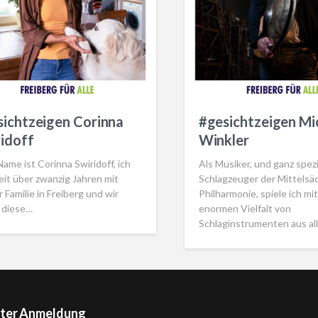
sichtzeigen Corinna
#gesichtzeigen Mi
idoff
Winkler
ame ist Corinna Swiridoff, ich
Als Musiker, und ganz spezie
eit über zwanzig Jahren mit
Schlagzeuger der Mittelsä
 Familie in Freiberg und wir
Philharmonie, spiele ich mit
n diese…
enormen Vielfalt von
Schlaginstrumenten aus al
ter Anmeldung