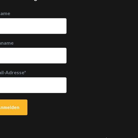
name
hname
il-Adresse
*