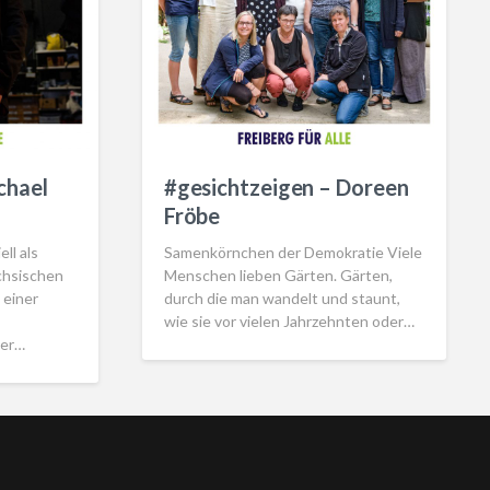
chael
#gesichtzeigen – Doreen
Fröbe
ll als
Samenkörnchen der Demokratie Viele
chsischen
Menschen lieben Gärten. Gärten,
 einer
durch die man wandelt und staunt,
wie sie vor vielen Jahrzehnten oder…
ler…