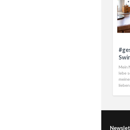
#ge
Swir
Mein N
lebe s
meiner
liebe
Newslet