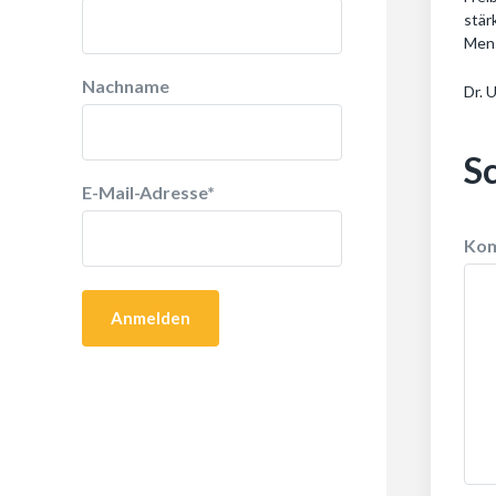
stär
Mens
Nachname
Dr. 
S
E-Mail-Adresse
*
Ko