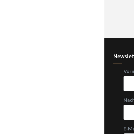
Newslet
Vor
Nac
E-Ma