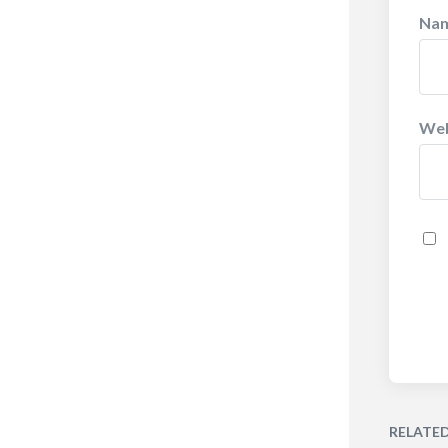
Na
Web
RELATE