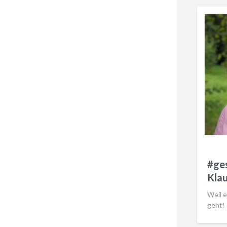
#ges
Klau
Weil 
geht!