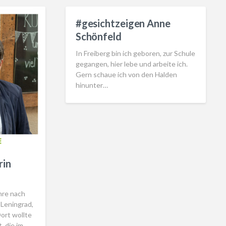
#gesichtzeigen Anne
Schönfeld
In Freiberg bin ich geboren, zur Schule
gegangen, hier lebe und arbeite ich.
Gern schaue ich von den Halden
hinunter…
rin
hre nach
 Leningrad,
Dort wollte
, die im