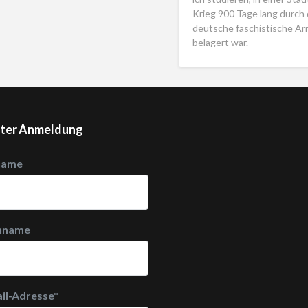
Krieg 900 Tage lang durch 
deutsche faschistische A
belagert war.
ter Anmeldung
name
hname
il-Adresse
*