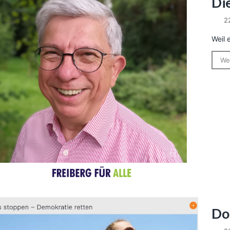
Di
2
Weil 
We
Do