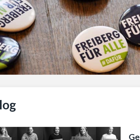
log
Ge