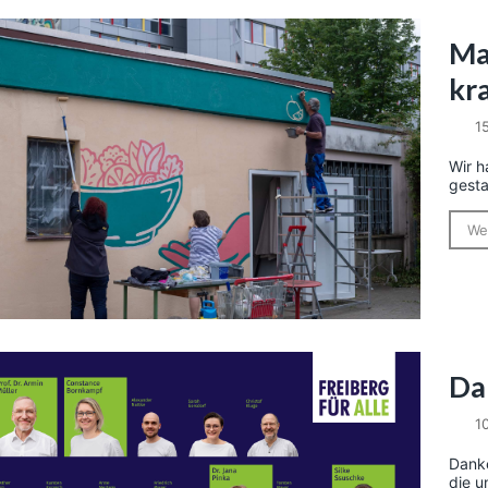
Ma
kr
1
Wir h
gesta
We
Da
1
Danke
die u