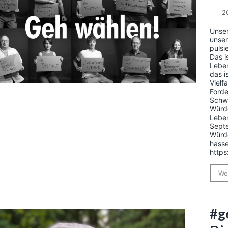
2
Unser
unser
pulsi
Das i
Leben
das i
Vielf
Forde
Schwa
Würde
Leben
Septe
Würde
hasse
http
We
#ge