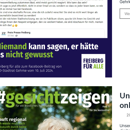
Gehrk
We
Uns
on
2
Unser