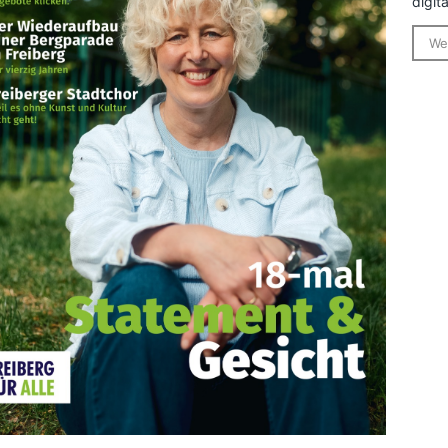
digita
We