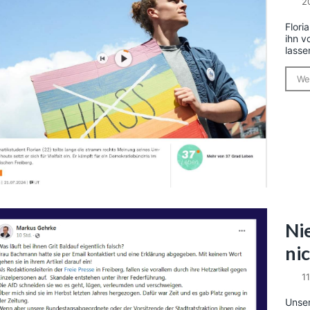
2
Flori
ihn v
lasse
We
Ni
ni
11
Unser