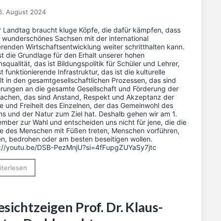
6. August 2024
 Landtag braucht kluge Köpfe, die dafür kämpfen, dass
 wunderschönes Sachsen mit der international
erenden Wirtschaftsentwicklung weiter schritthalten kann.
st die Grundlage für den Erhalt unserer hohen
squalität, das ist Bildungspolitik für Schüler und Lehrer,
st funktionierende Infrastruktur, das ist die kulturelle
alt in den gesamtgesellschaftlichen Prozessen, das sind
rungen an die gesamte Gesellschaft und Förderung der
chen, das sind Anstand, Respekt und Akzeptanz der
 und Freiheit des Einzelnen, der das Gemeinwohl des
s und der Natur zum Ziel hat. Deshalb gehen wir am 1.
mber zur Wahl und entscheiden uns nicht für jene, die die
 des Menschen mit Füßen treten, Menschen vorführen,
n, bedrohen oder am besten beseitigen wollen.
s://youtu.be/DSB-PezMnjU?si=4fFupgZUYaSy7jtc
iterlesen
sichtzeigen Prof. Dr. Klaus-