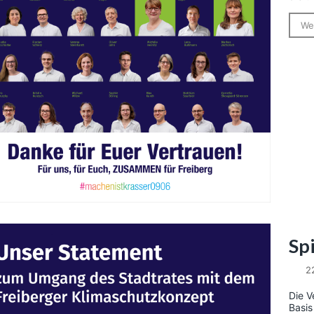
We
Sp
2
Die V
Basis