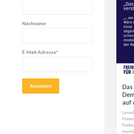
Nachname
E-Mail-Adresse
*
Das 
Dem
auf 
Leserb
Freien
Freib
montä