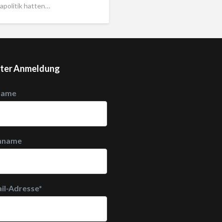
apolitik hatten…
ter Anmeldung
name
hname
il-Adresse
*