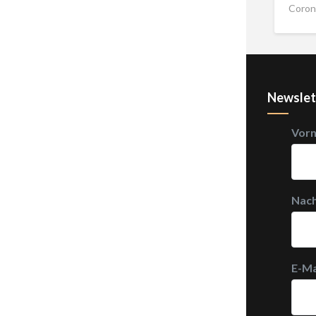
Coron
Newslet
Vor
Nac
E-Ma