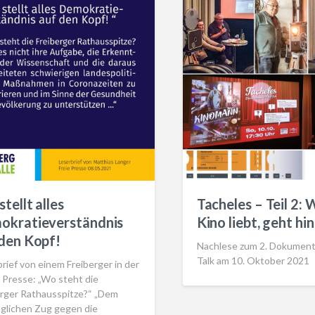
stellt alles
Tacheles – Teil 2: 
okratieverständnis
Kino liebt, geht hin
den Kopf!
Nachlese zum 2. Dokumenta
Talk am 10. Oktober 2021
rief von einem Freiberger in der
 Presse: „Wo steht die
erger Rathausspitze?“ „Dem
glichen Zug gegen die