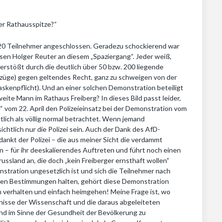
ger Rathausspitze?“
20 Teilnehmer angeschlossen. Geradezu schockierend war
sen Holger Reuter an diesem „Spaziergang“. Jeder weiß,
 verstößt durch die deutlich über 50 bzw. 200 liegende
züge) gegen geltendes Recht, ganz zu schweigen von der
enpflicht). Und an einer solchen Demonstration beteiligt
eite Mann im Rathaus Freiberg? In dieses Bild passt leider,
“ vom 22. April den Polizeieinsatz bei der Demonstration vom
tlich als völlig normal betrachtet. Wenn jemand
chtlich nur die Polizei sein. Auch der Dank des AfD-
 dankt der Polizei – die aus meiner Sicht die verdammt
– für ihr deeskalierendes Auftreten und führt noch einen
ssland an, die doch „kein Freiberger ernsthaft wollen“
stration ungesetzlich ist und sich die Teilnehmer nach
chen Bestimmungen halten, gehört diese Demonstration
en verhalten und einfach heimgehen! Meine Frage ist, wo
tnisse der Wissenschaft und die daraus abgeleiteten
nd im Sinne der Gesundheit der Bevölkerung zu