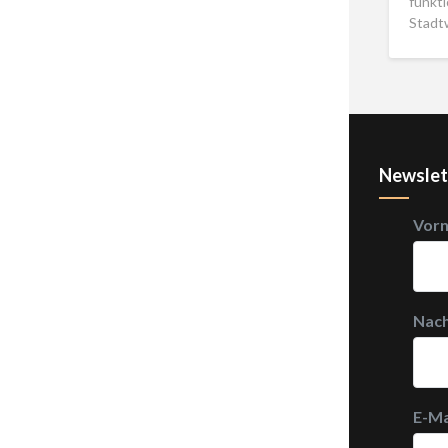
funkti
Stadt
Newslet
Vor
Nac
E-Ma