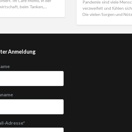
oniert. Im Café Momo, in der
Pandemie sind viele Mens
wirtschaft, beim Tanken,…
verzweifelt und fühlen sic
Die vielen Sorgen und Nöt
ter Anmeldung
name
hname
il-Adresse
*