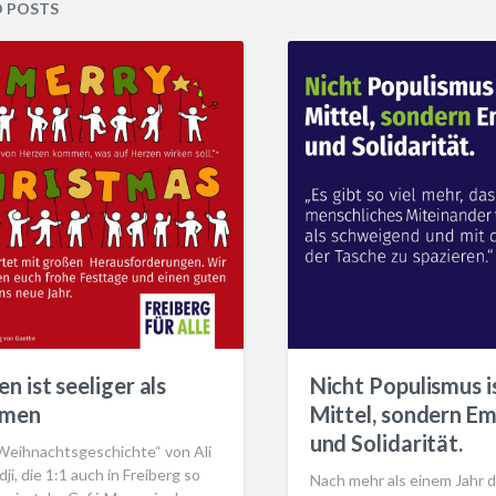
D POSTS
n ist seeliger als
Nicht Populismus i
men
Mittel, sondern E
und Solidarität.
„Weihnachtsgeschichte“ von Ali
ji, die 1:1 auch in Freiberg so
Nach mehr als einem Jahr d