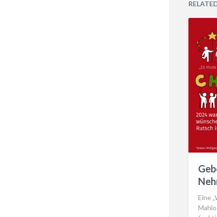
RELATE
Gebe
Neh
Eine 
Mahlod