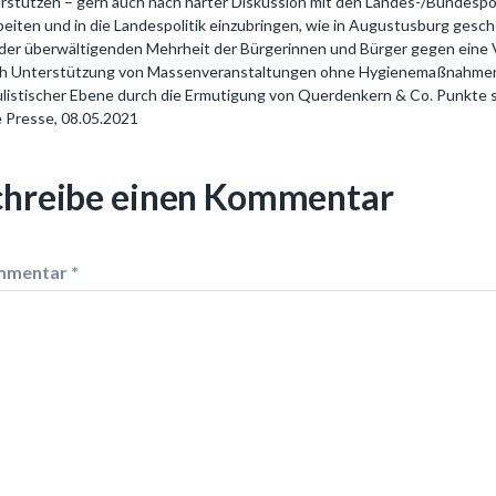
rstützen – gern auch nach harter Diskussion mit den Landes-/Bundespol
beiten und in die Landespolitik einzubringen, wie in Augustusburg ges
der überwältigenden Mehrheit der Bürgerinnen und Bürger gegen eine V
h Unterstützung von Massenveranstaltungen ohne Hygienemaßnahmen 
listischer Ebene durch die Ermutigung von Querdenkern & Co. Punkte sa
e Presse, 08.05.2021
chreibe einen Kommentar
mmentar
*