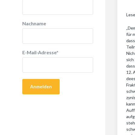
Lese
Nachname
„Dem
für 
dass
Teil
E-Mail-Adresse
*
Nich
sich
dass
12. 
dees
Frak
schw
zyni
kann
Auff
aufg
steh
schw