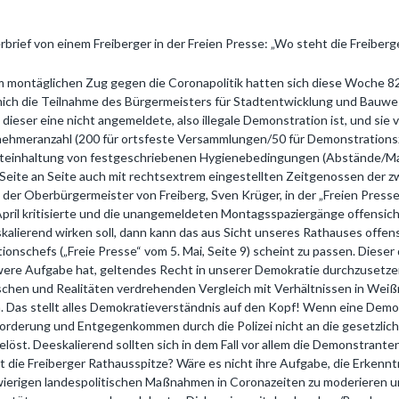
rbrief von einem Freiberger in der Freien Presse: „Wo steht die Freiber
 montäglichen Zug gegen die Coronapolitik hatten sich diese Woche 8
mich die Teilnahme des Bürgermeisters für Stadtentwicklung und Bauwe
 dieser eine nicht angemeldete, also illegale Demonstration ist, und sie
nehmeranzahl (200 für ortsfeste Versammlungen/50 für Demonstrations
teinhaltung von festgeschriebenen Hygienebedingungen (Abstände/Mask
 Seite an Seite auch mit rechtsextrem eingestellten Zeitgenossen der zw
 der Oberbürgermeister von Freiberg, Sven Krüger, in der „Freien Presse
April kritisierte und die unangemeldeten Montagsspaziergänge offensich
kalierend wirken soll, dann kann das aus Sicht unseres Rathauses offensi
tionschefs („Freie Presse“ vom 5. Mai, Seite 9) scheint zu passen. Dieser
ere Aufgabe hat, geltendes Recht in unserer Demokratie durchzusetzen 
schen und Realitäten verdrehenden Vergleich mit Verhältnissen in Weißru
. Das stellt alles Demokratieverständnis auf den Kopf! Wenn eine Demon
orderung und Entgegenkommen durch die Polizei nicht an die gesetzli
elöst. Deeskalierend sollten sich in dem Fall vor allem die Demonstrant
t die Freiberger Rathausspitze? Wäre es nicht ihre Aufgabe, die Erkenn
ierigen landespolitischen Maßnahmen in Coronazeiten zu moderieren u