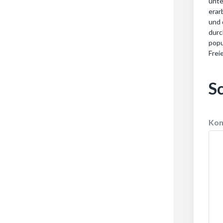
unte
erar
und 
durc
popu
Frei
S
Ko