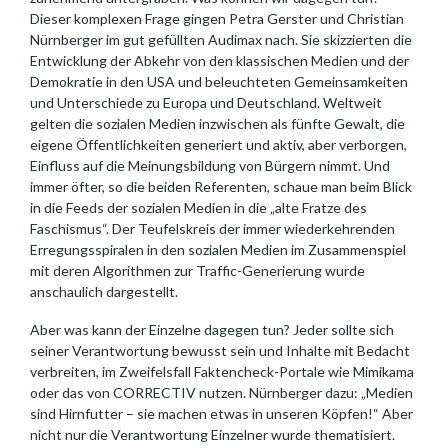
Dieser komplexen Frage gingen Petra Gerster und Christian
Nürnberger im gut gefüllten Audimax nach. Sie skizzierten die
Entwicklung der Abkehr von den klassischen Medien und der
Demokratie in den USA und beleuchteten Gemeinsamkeiten
und Unterschiede zu Europa und Deutschland. Weltweit
gelten die sozialen Medien inzwischen als fünfte Gewalt, die
eigene Öffentlichkeiten generiert und aktiv, aber verborgen,
Einfluss auf die Meinungsbildung von Bürgern nimmt. Und
immer öfter, so die beiden Referenten, schaue man beim Blick
in die Feeds der sozialen Medien in die „alte Fratze des
Faschismus“. Der Teufelskreis der immer wiederkehrenden
Erregungsspiralen in den sozialen Medien im Zusammenspiel
mit deren Algorithmen zur Traffic-Generierung wurde
anschaulich dargestellt.
Aber was kann der Einzelne dagegen tun? Jeder sollte sich
seiner Verantwortung bewusst sein und Inhalte mit Bedacht
verbreiten, im Zweifelsfall Faktencheck-Portale wie Mimikama
oder das von CORRECTIV nutzen. Nürnberger dazu: „Medien
sind Hirnfutter – sie machen etwas in unseren Köpfen!“ Aber
nicht nur die Verantwortung Einzelner wurde thematisiert.