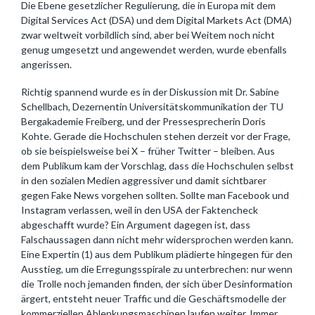
Die Ebene gesetzlicher Regulierung, die in Europa mit dem
Digital Services Act (DSA) und dem Digital Markets Act (DMA)
zwar weltweit vorbildlich sind, aber bei Weitem noch nicht
genug umgesetzt und angewendet werden, wurde ebenfalls
angerissen.
Richtig spannend wurde es in der Diskussion mit Dr. Sabine
Schellbach, Dezernentin Universitätskommunikation der TU
Bergakademie Freiberg, und der Pressesprecherin Doris
Kohte. Gerade die Hochschulen stehen derzeit vor der Frage,
ob sie beispielsweise bei X – früher Twitter – bleiben. Aus
dem Publikum kam der Vorschlag, dass die Hochschulen selbst
in den sozialen Medien aggressiver und damit sichtbarer
gegen Fake News vorgehen sollten. Sollte man Facebook und
Instagram verlassen, weil in den USA der Faktencheck
abgeschafft wurde? Ein Argument dagegen ist, dass
Falschaussagen dann nicht mehr widersprochen werden kann.
Eine Expertin (1) aus dem Publikum plädierte hingegen für den
Ausstieg, um die Erregungsspirale zu unterbrechen: nur wenn
die Trolle noch jemanden finden, der sich über Desinformation
ärgert, entsteht neuer Traffic und die Geschäftsmodelle der
kommerziellen Ablenkungsmaschinen laufen weiter. Immer