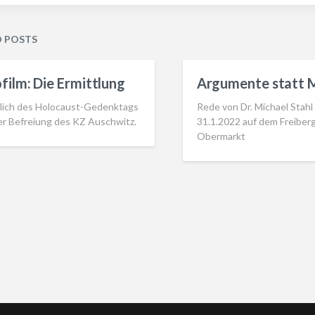
D POSTS
film: Die Ermittlung
Argumente statt 
slich des Holocaust-Gedenktags
Rede von Dr. Michael Stahl
er Befreiung des KZ Auschwitz.
31.1.2022 auf dem Freiber
Obermarkt