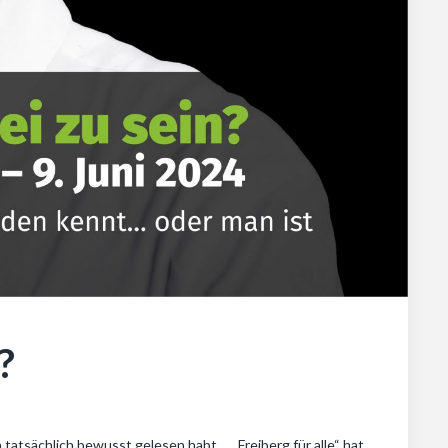
?
n tatsächlich bewusst gelesen habt … „Freiberg für alle“ hat