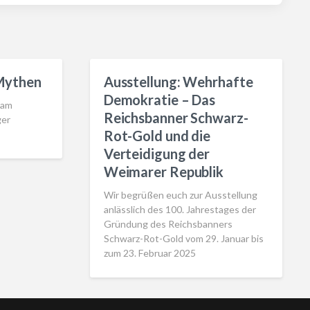
Mythen
Ausstellung: Wehrhafte
Demokratie – Das
 am
Reichsbanner Schwarz-
ger
Rot-Gold und die
Verteidigung der
Weimarer Republik
Wir begrüßen euch zur Ausstellung
anlässlich des 100. Jahrestages der
Gründung des Reichsbanners
Schwarz-Rot-Gold vom 29. Januar bis
zum 23. Februar 2025