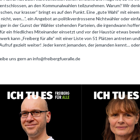
 entschlossen, an den Kommunalwahlen teilzunehmen. Warum? Wir denken
chen, nur krasser“ bringt es auf den Punkt. Eine „gute Wahl“ mit ein
 nicht, wen…“, ein Angebot an politikverdrossene Nichtwähler oder einf
ger in der Gunst der Wähler stehenden Parteien, die irgendwann hoffent
 für ein friedliches Miteinander einsetzt und vor der Haustür etwas bewi
werk kann „Freiberg für alle“ mit einer Liste von 51 Plätzen antreten und
Aufruf gezielt weiter! Jeder kennt jemanden, der jemanden kennt… oder D
eibe uns gern an info@freibergfueralle.de