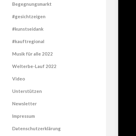
Begegnungsmarkt
#gesichtzeigen
#kunstseidank
#kauftregional
Musik für alle 2022
Welterbe-Lauf 2022
Video
Unterstützen
Newsletter
Impressum
Datenschutzerklärung