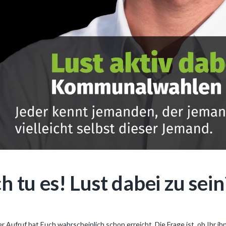
ch tu es! Lust dabei zu sein
r Aufruf hat Euch wahrscheinlich schon erreicht. Die Frage ist, ob Ihr ih