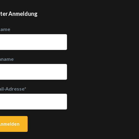
ter Anmeldung
name
hname
il-Adresse
*