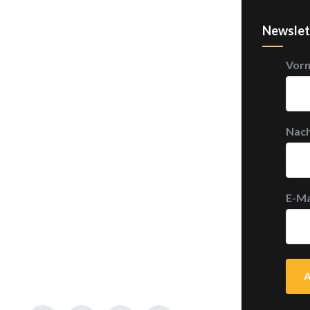
Newslet
Vor
Nac
E-Ma