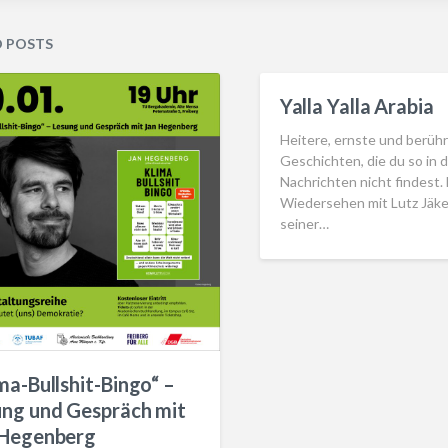
D POSTS
Yalla Yalla Arabia
Heitere, ernste und berüh
Geschichten, die du so in 
Nachrichten nicht findest. 
Wiedersehen mit Lutz Jäke
seiner…
ma-Bullshit-Bingo“ –
ung und Gespräch mit
 Hegenberg