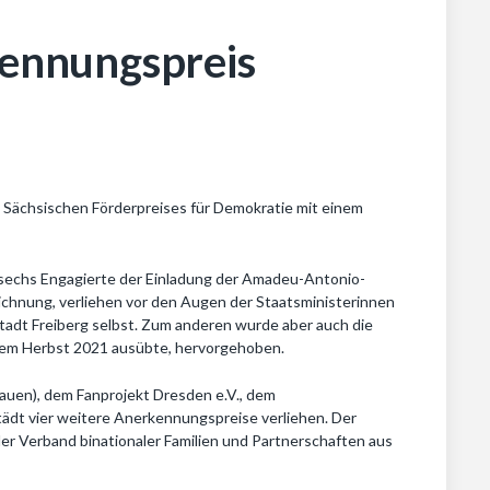
kennungspreis
s Sächsischen Förderpreises für Demokratie mit einem
 sechs Engagierte der Einladung der Amadeu-Antonio-
eichnung, verliehen vor den Augen der Staatsministerinnen
Stadt Freiberg selbst. Zum anderen wurde aber auch die
 dem Herbst 2021 ausübte, hervorgehoben.
auen), dem Fanprojekt Dresden e.V., dem
tädt vier weitere Anerkennungspreise verliehen. Der
der Verband binationaler Familien und Partnerschaften aus