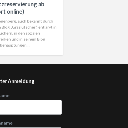
tzreservierung ab
rt online)
egenberg, auch bekannt durch
 Blog „Graslutscher“, entlarvt in
chern, in den sozialen
erken und in seinem Blog
hbehauptungen…
ter Anmeldung
name
hname