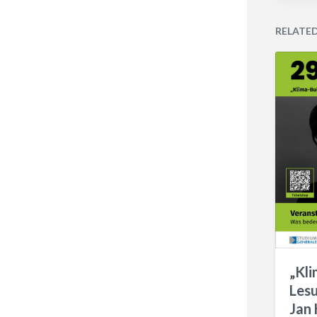
RELATE
„Kli
Les
Jan