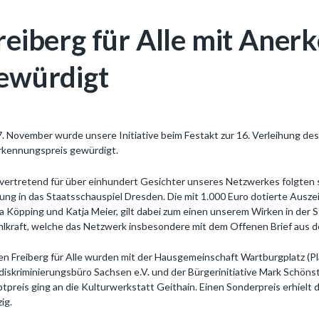
reiberg für Alle mit Aner
ewürdigt
. November wurde unsere Initiative beim Festakt zur 16. Verleihung de
kennungspreis gewürdigt.
lvertretend für über einhundert Gesichter unseres Netzwerkes folgten
tung in das Staatsschauspiel Dresden. Die mit 1.000 Euro dotierte Ausz
a Köpping und Katja Meier, gilt dabei zum einen unserem Wirken in der 
hlkraft, welche das Netzwerk insbesondere mit dem Offenen Brief aus
n Freiberg für Alle wurden mit der Hausgemeinschaft Wartburgplatz (Pl
diskriminierungsbüro Sachsen e.V. und der Bürgerinitiative Mark Schöns
tpreis ging an die Kulturwerkstatt Geithain. Einen Sonderpreis erhielt 
zig.