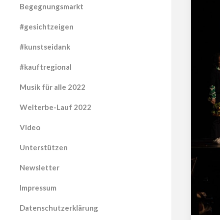
Begegnungsmarkt
#gesichtzeigen
#kunstseidank
#kauftregional
Musik für alle 2022
Welterbe-Lauf 2022
Video
Unterstützen
Newsletter
Impressum
Datenschutzerklärung