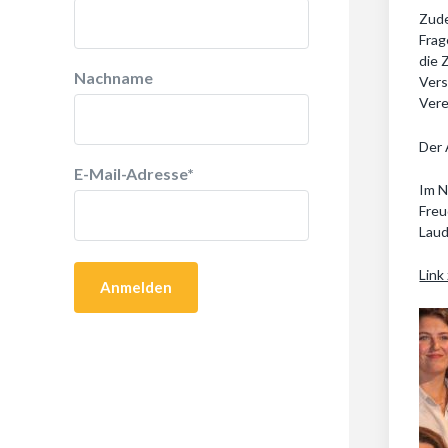
Zude
Frag
die 
Nachname
Vers
Vere
Der 
E-Mail-Adresse
*
Im N
Freu
Laud
Link