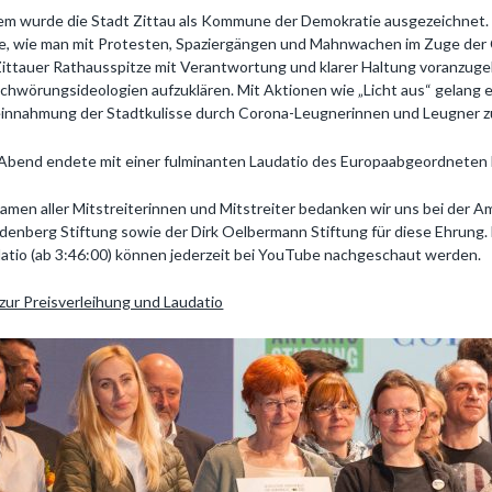
m wurde die Stadt Zittau als Kommune der Demokratie ausgezeichnet. 
e, wie man mit Protesten, Spaziergängen und Mahnwachen im Zuge der 
Zittauer Rathausspitze mit Verantwortung und klarer Haltung voranzu
chwörungsideologien aufzuklären. Mit Aktionen wie „Licht aus“ gelang 
innahmung der Stadtkulisse durch Corona-Leugnerinnen und Leugner z
Abend endete mit einer fulminanten Laudatio des Europaabgeordneten Dr
amen aller Mitstreiterinnen und Mitstreiter bedanken wir uns bei der A
denberg Stiftung sowie der Dirk Oelbermann Stiftung für diese Ehrung. 
atio (ab 3:46:00) können jederzeit bei YouTube nachgeschaut werden.
 zur Preisverleihung und Laudatio