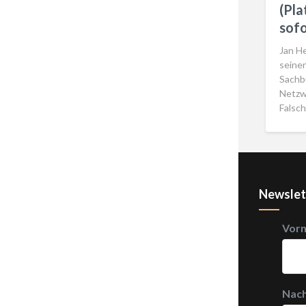
(Pla
sofo
Jan H
seinen
Sachbü
Netzw
Falsc
Newslet
Vor
Nac