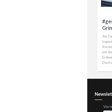
#ge
Gri
Als G
Ingen
Konze
mit d
Erdwä
Deuts
Newslet
Vor