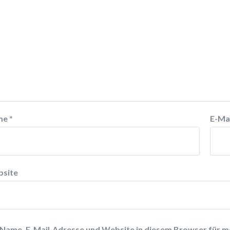
me
*
E-Ma
site
Name, E-Mail-Adresse und Website in diesem Browser für 