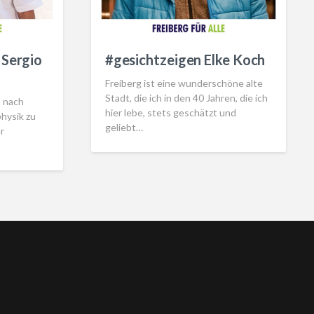
 Sergio
#gesichtzeigen Elke Koch
Freiberg ist eine wunderschöne alte
Stadt, die ich in den 40 Jahren, die ich
h nach
hier lebe, stets geschätzt und
hysik zu
geliebt…
r