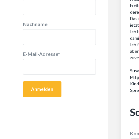
Frei
dere
Das 
Nachname
jetz
Ich 
dami
Ich 
aber
E-Mail-Adresse
*
zuve
Susa
Mitg
Kind
Spre
S
Ko