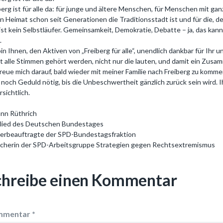
berg ist für alle da: für junge und ältere Menschen, für Menschen mit 
n Heimat schon seit Generationen die Traditionsstadt ist und für die, 
ist kein Selbstläufer. Gemeinsamkeit, Demokratie, Debatte – ja, das ka
t.
bin Ihnen, den Aktiven von „Freiberg für alle“, unendlich dankbar für Ihr
t alle Stimmen gehört werden, nicht nur die lauten, und damit ein Zusa
freue mich darauf, bald wieder mit meiner Familie nach Freiberg zu komm
 noch Geduld nötig, bis die Unbeschwertheit gänzlich zurück sein wird. 
rsichtlich.
nn Rüthrich
lied des Deutschen Bundestages
erbeauftragte der SPD-Bundestagsfraktion
cherin der SPD-Arbeitsgruppe Strategien gegen Rechtsextremismus
chreibe einen Kommentar
mmentar
*