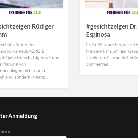
sichtzeigen Rüdiger
#gesichtzeigen Dr.
mm
Espinosa
eschäftsführer des
Es ist 35 Jahre her, dass ic
ieurbüros geoENERGIE
Freiberg kam, um hier Geop
pt GmbH beschäftigen wir uns
studieren. Es war ein heiße
er Planung von
Sommertag…
rmeanlagen nicht nur in
chland, sondern in ganz…
ter Anmeldung
name