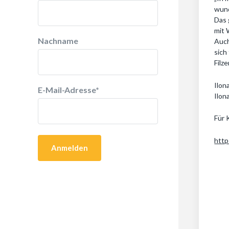
wund
Das 
mit 
Nachname
Auch
sich
Filz
Ilon
E-Mail-Adresse
*
Ilon
Für 
http