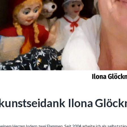
kunstseidank Ilona Glöck
meinem Herzen lodern zwei Flammen. Seit 2004 arbeite ich als selbstst