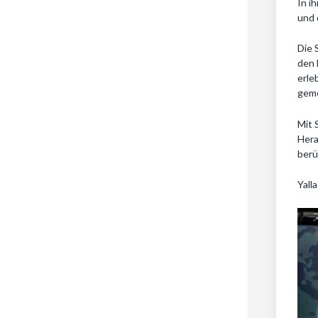
In i
und 
Die 
den 
erle
geme
Mit 
Hera
berü
Yall