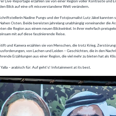
hrer Live-Reportage erzählen sie von einer Region voller Kontraste und
den Blick auf eine oft missverstandene Welt verändern.
Schriftstellerin Nadine Pungs und der Fotojournalist Lutz Jäkel kannten s
Nahen Osten. Beide bereisten jahrelang unabhängig voneinander die Ar
bten die Region aus einem neuen Blickwinkel. In ihrer mehrfach preisge
insam mit auf diese faszinierende Reise.
Stift und Kamera erzählen sie von Menschen, die trotz Krieg, Zerstöru
usforderungen, von Lachen und Leiden – Geschichten, die in den Nachri
hrende Erzählungen aus einer Region, die viel mehr zu bieten hat als Kli
a Yalla – arabisch für: Auf geht’s! Infotainment at its best.