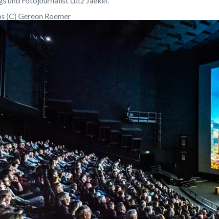
s und Fotojournalist Lutz Jaekel.
os (C) Gereon Roemer