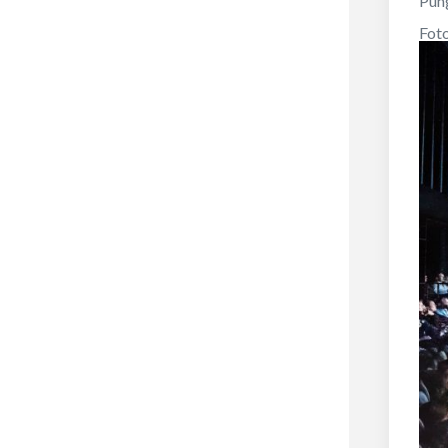
Pung
Fot