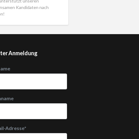
 unterstützt unseren
nsamen Kandidaten nach
en!
ter Anmeldung
name
hname
il-Adresse
*