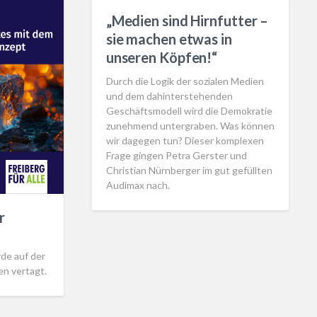
„Medien sind Hirnfutter –
sie machen etwas in
unseren Köpfen!“
Durch die Logik der sozialen Medien
und dem dahinterstehenden
Geschäftsmodell wird die Demokratie
zunehmend untergraben. Was können
wir dagegen tun? Dieser komplexen
Frage gingen Petra Gerster und
Christian Nürnberger im gut gefüllten
Audimax nach.
r
de auf der
n vertagt.