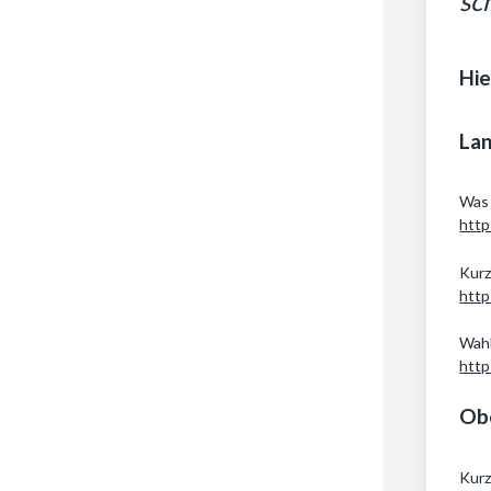
sc
Hie
La
Was 
http
Kurz
http
Wahl
http
Ob
Kurz