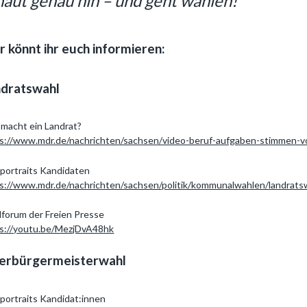
haut genau hin – und geht wählen!
r könnt ihr euch informieren:
ndratswahl
macht ein Landrat?
s://www.mdr.de/nachrichten/sachsen/video-beruf-aufgaben-stimmen-
portraits Kandidaten
s://www.mdr.de/nachrichten/sachsen/politik/kommunalwahlen/landrats
forum der Freien Presse
s://youtu.be/MezjDvA48hk
erbürgermeisterwahl
portraits Kandidat:innen