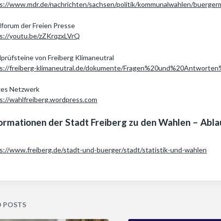
s://www.mdr.de/nachrichten/sachsen/politik/kommunalwahlen/buergerm
forum der Freien Presse
s://youtu.be/zZKrqzxLVrQ
prüfsteine von Freiberg Klimaneutral
ps://freiberg-klimaneutral.de/dokumente/Fragen%20und%20Antwort
ges Netzwerk
s://wahlfreiberg.wordpress.com
ormationen der Stadt Freiberg zu den Wahlen – Abla
s://www.freiberg.de/stadt-und-buerger/stadt/statistik-und-wahlen
D POSTS