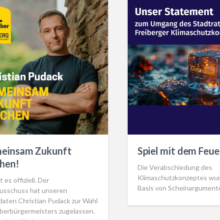
einsam Zukunft
Spiel mit dem Feue
hen!
Die Verabschiedung des
Klimaschutzkonzeptes wur
t es offiziell. Der
Basis von Scheinargumente
usschuss hat unseren
daten Christian Pudack zur Wahl
berbürgermeisters zugelassen.