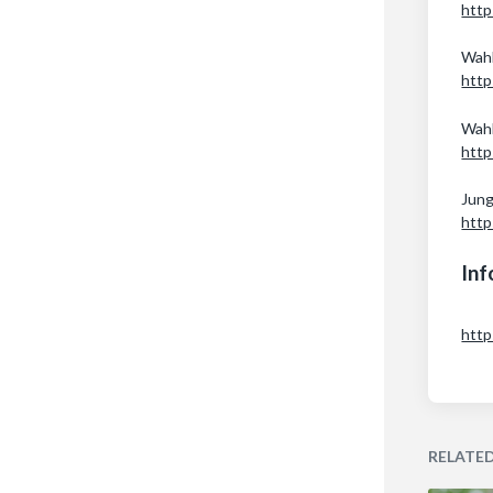
http
Wahl
http
Wahl
htt
Jun
http
Inf
http
RELATE