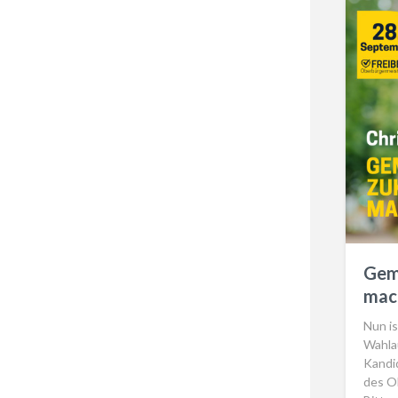
Gem
mac
Nun is
Wahla
Kandi
des O