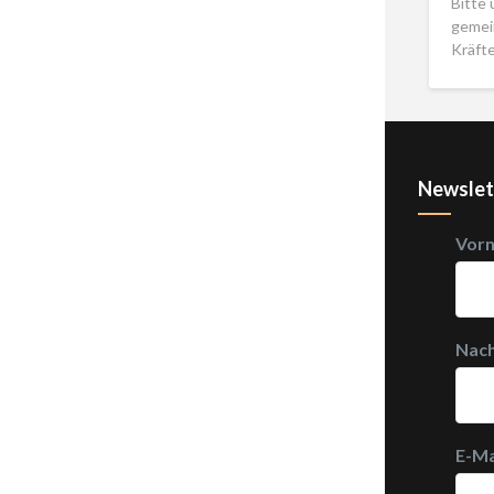
Bitte
gemei
Kräft
Newslet
Vor
Nac
E-Ma