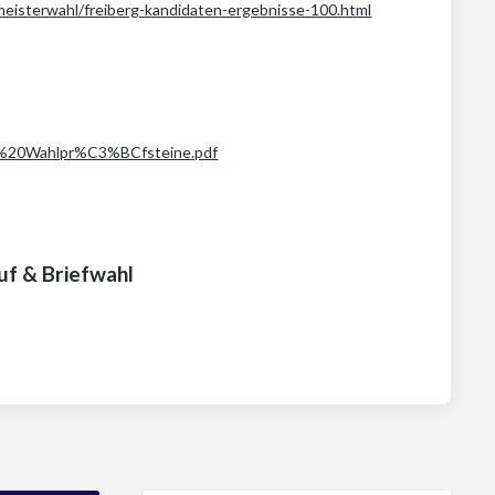
eisterwahl/freiberg-kandidaten-ergebnisse-100.html
en%20Wahlpr%C3%BCfsteine.pdf
uf & Briefwahl