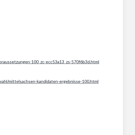
voraussetzungen-100_zc-ecc53a13_zs-570f6b3d.html
wahl/mittelsachsen-kandidaten-ergebnisse-100.html