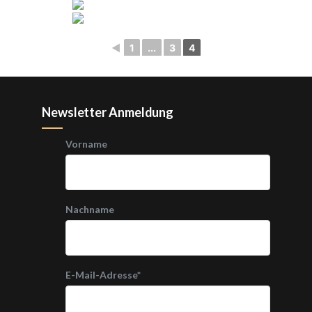
◄
1
...
3
4
Newsletter Anmeldung
Vorname
Nachname
E-Mail-Adresse
*