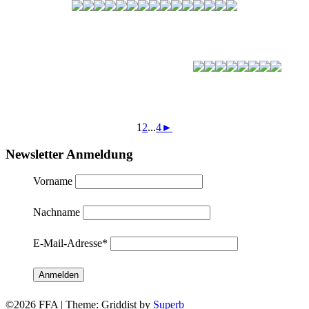
1
2
...
4
►
Newsletter Anmeldung
Vorname
Nachname
E-Mail-Adresse
*
©2026 FFA
| Theme: Griddist by
Superb