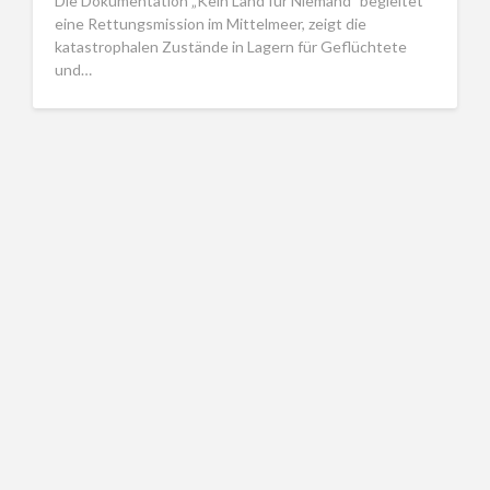
Die Dokumentation „Kein Land für Niemand” begleitet
eine Rettungsmission im Mittelmeer, zeigt die
katastrophalen Zustände in Lagern für Geflüchtete
und…